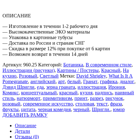
ОПИСАНИЕ
— Изготовление в течении 1-2 рабочего дня
— Высококачественные ЭКО материалы
— Упаковка в картонные тубусы
— Доставка по России и странам СНГ
— Скидка в размере 12% при покупке от 6 картин
— Возможен возврат в течении 14 дней
Артикул:
960.25
Категорий:
Ботаника
,
В современном стиле
,
Иллюстрации (рисунки)
,
Картины / Постеры
,
Красный
,
На
кухню
,
Розовый
,
Светлый
Метки:
David Shrigley
,
What Is It A
Pomegranate
,
английский
,
арт
,
белый
,
Гранат
,
графика
,
диалог
,
Дэвид Шригли
,
еда
,
зерна граната
,
иллюстрация
,
Ирония
,
Комикс
,
концептуальный
,
красный
,
кухня
,
надпись
,
наивный
стиль
,
натюрморт
,
примитивизм
,
принт
,
разрез
,
рисунок
,
розовый
,
современное искусство
,
столовая
,
текст
,
фраза
,
фрукты
,
цитата
,
черная комедия
,
черный
,
Шригли.
,
юмор
ДОБАВИТЬ РАМКУ
Описание
Детали
Отзывы (0)