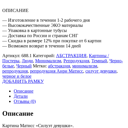
ОПИСАНИЕ
— Изготовление в течении 1-2 рабочего дня
— Высококачественные ЭКО материалы
— Упаковка в картонные тубусы
— Доставка по России и странам СНГ
— Скидка в размере 12% при покупке от 6 картин
— Возможен возврат в течении 14 дней
Артикул:
688.1
Категорий:
АБСТРАКЦИЯ
,
Картины /
Постеры
,
Люди
,
Минимализм
,
Репродукция
,
Темный
,
Черно-
белые
,
Черный
Метки:
абстракция
,
минимализм
,
репродукция
,
репродукция Анри Матисс
,
силуэт девушки
,
черное и белое
ДОБАВИТЬ РАМКУ
Описание
Детали
Отзывы (0)
Описание
Картина Матисс «Силуэт девушки».