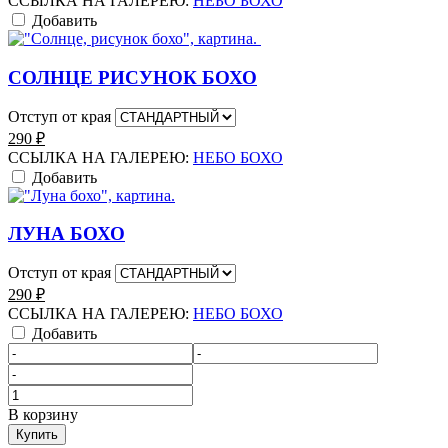
ССЫЛКА НА ГАЛЕРЕЮ:
НЕБО БОХО
Добавить
СОЛНЦЕ РИСУНОК БОХО
Отступ от края
290
₽
ССЫЛКА НА ГАЛЕРЕЮ:
НЕБО БОХО
Добавить
ЛУНА БОХО
Отступ от края
290
₽
ССЫЛКА НА ГАЛЕРЕЮ:
НЕБО БОХО
Добавить
Количество
товара
В корзину
НЕБО
Купить
БОХО