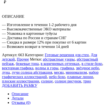
₽
ОПИСАНИЕ
— Изготовление в течении 1-2 рабочего дня
— Высококачественные ЭКО материалы
— Упаковка в картонные тубусы
— Доставка по России и странам СНГ
— Скидка в размере 12% при покупке от 6 картин
— Возможен возврат в течении 14 дней
Артикул:
663
Категории:
Готовые решения для стен
,
Для
детской
,
Прочее
Метки:
абстрактные узоры
,
абстрактный
пейзаж
,
бежевые тона
,
в коричневых оттенках
,
в стиле бохо
,
векторная графика
,
волны и горы
,
графика
,
звёздное небо
,
луна
,
лучи солнца абстракция
,
месяц
,
минимализм
,
набор
графических иллюстраций
,
небо бохо
,
плавные линии
,
плоские иллюстрации
,
солнце
,
солнце рисунок
,
трио
ДОБАВИТЬ РАМКУ
Описание
Детали
Отзывы (0)