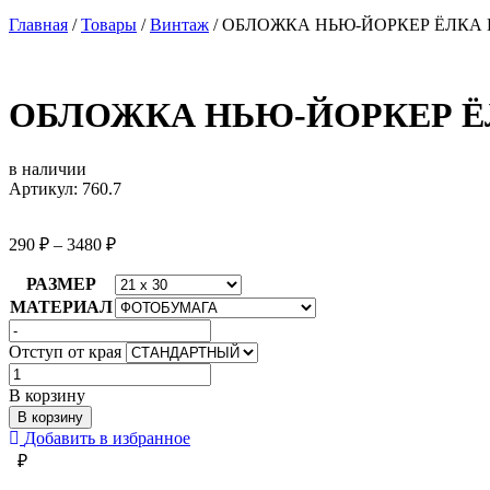
Главная
/
Товары
/
Винтаж
/
ОБЛОЖКА НЬЮ-ЙОРКЕР ЁЛКА
ОБЛОЖКА НЬЮ-ЙОРКЕР Ё
в наличии
Артикул: 760.7
290
₽
–
3480
₽
РАЗМЕР
МАТЕРИАЛ
Отступ от края
Количество
товара
В корзину
ОБЛОЖКА
В корзину
НЬЮ-
Добавить в избранное
ЙОРКЕР
₽
ЁЛКА
НА