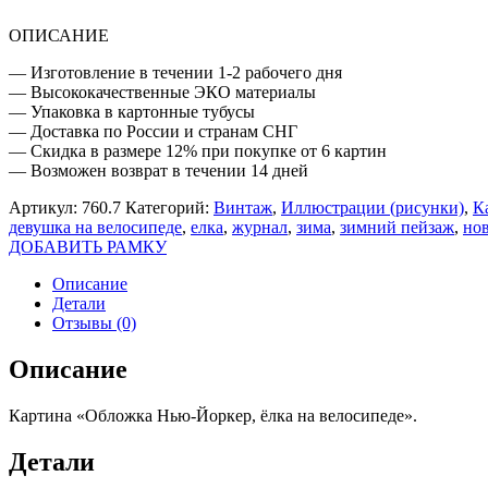
ВЕЛОСИПЕДЕ
ОПИСАНИЕ
— Изготовление в течении 1-2 рабочего дня
— Высококачественные ЭКО материалы
— Упаковка в картонные тубусы
— Доставка по России и странам СНГ
— Скидка в размере 12% при покупке от 6 картин
— Возможен возврат в течении 14 дней
Артикул:
760.7
Категорий:
Винтаж
,
Иллюстрации (рисунки)
,
К
девушка на велосипеде
,
елка
,
журнал
,
зима
,
зимний пейзаж
,
но
ДОБАВИТЬ РАМКУ
Описание
Детали
Отзывы (0)
Описание
Картина «Обложка Нью-Йоркер, ёлка на велосипеде».
Детали