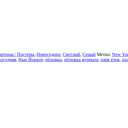
артины / Постеры
,
Новогодние
,
Светлый
,
Серый
Метки:
New Yor
вогодняя
,
Нью Йоркер
,
обложка
,
обложка журнала
,
парк ёлок
,
пр