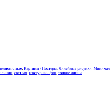
менном стиле
,
Картины / Постеры
,
Линейные рисунки
,
Минимал
е линии
,
светлая
,
текстурный фон
,
тонкие линии