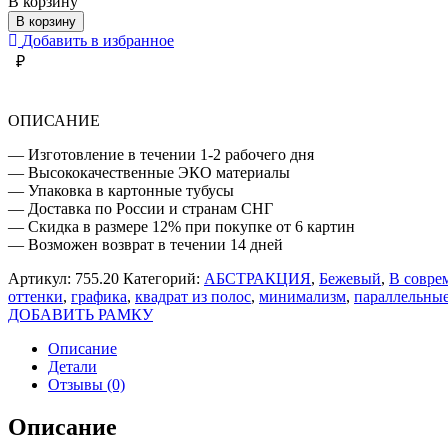
В корзину
ПАРАЛЛЕЛЬНЫЕ
В корзину
ЛИНИИ
Добавить в избранное
₽
ОПИСАНИЕ
— Изготовление в течении 1-2 рабочего дня
— Высококачественные ЭКО материалы
— Упаковка в картонные тубусы
— Доставка по России и странам СНГ
— Скидка в размере 12% при покупке от 6 картин
— Возможен возврат в течении 14 дней
Артикул:
755.20
Категорий:
АБСТРАКЦИЯ
,
Бежевый
,
В совре
оттенки
,
графика
,
квадрат из полос
,
минимализм
,
параллельны
ДОБАВИТЬ РАМКУ
Описание
Детали
Отзывы (0)
Описание