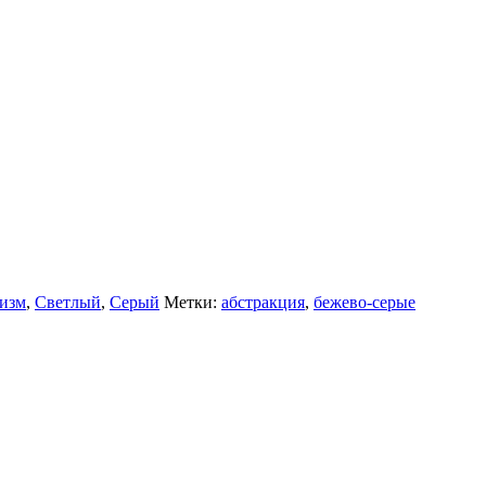
изм
,
Светлый
,
Серый
Метки:
абстракция
,
бежево-серые