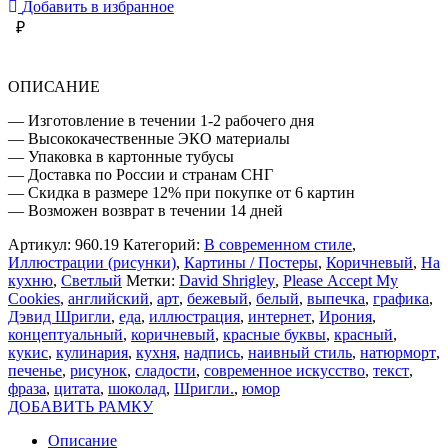
Добавить в избранное
₽
ОПИСАНИЕ
— Изготовление в течении 1-2 рабочего дня
— Высококачественные ЭКО материалы
— Упаковка в картонные тубусы
— Доставка по России и странам СНГ
— Скидка в размере 12% при покупке от 6 картин
— Возможен возврат в течении 14 дней
Артикул:
960.19
Категорий:
В современном стиле
,
Иллюстрации (рисунки)
,
Картины / Постеры
,
Коричневый
,
На
кухню
,
Светлый
Метки:
David Shrigley
,
Please Accept My
Cookies
,
английский
,
арт
,
бежевый
,
белый
,
выпечка
,
графика
,
Дэвид Шригли
,
еда
,
иллюстрация
,
интернет
,
Ирония
,
концептуальный
,
коричневый
,
красные буквы
,
красный
,
кукис
,
кулинария
,
кухня
,
надпись
,
наивный стиль
,
натюрморт
,
печенье
,
рисунок
,
сладости
,
современное искусство
,
текст
,
фраза
,
цитата
,
шоколад
,
Шригли.
,
юмор
ДОБАВИТЬ РАМКУ
Описание