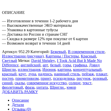
ОПИСАНИЕ
— Изготовление в течении 1-2 рабочего дня
— Высококачественные ЭКО материалы
— Упаковка в картонные тубусы
— Доставка по России и странам СНГ
— Скидка в размере 12% при покупке от 6 картин
— Возможен возврат в течении 14 дней
Артикул:
952.29
Категорий:
Бежевый
,
В современном стиле
,
Иллюстрации (рисунки)
,
Картины / Постеры
,
Красный
,
Светлый
Метки:
David Shrigley
,
I Took Acid But It Made No
Difference
,
английский
,
арт
,
белый
,
горы
,
графика
,
Дэвид
Шригли
,
иллюстрация
,
Ирония
,
картина
,
концептуальный
,
красный
,
круг
,
луна
,
надпись
,
наивный стиль
,
пейзаж
,
плакат
,
постер
,
примитивизм
,
принт
,
психоделика
,
рисунок
,
розовый
,
синий
,
скалы
,
современное искусство
,
солнце
,
текст
,
фиолетовый
,
фраза
,
цитата
,
Шригли.
,
юмор
ДОБАВИТЬ РАМКУ
Описание
Детали
Отзывы (0)