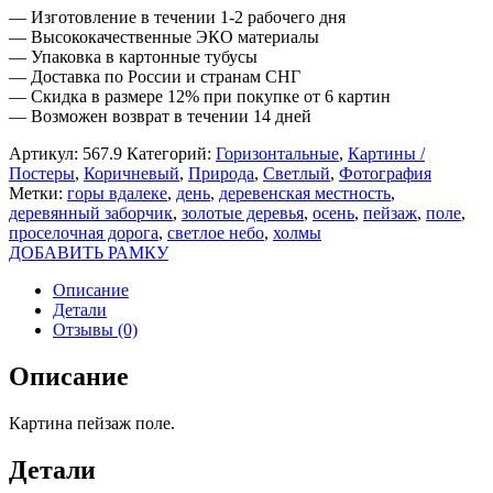
— Изготовление в течении 1-2 рабочего дня
— Высококачественные ЭКО материалы
— Упаковка в картонные тубусы
— Доставка по России и странам СНГ
— Скидка в размере 12% при покупке от 6 картин
— Возможен возврат в течении 14 дней
Артикул:
567.9
Категорий:
Горизонтальные
,
Картины /
Постеры
,
Коричневый
,
Природа
,
Светлый
,
Фотография
Метки:
горы вдалеке
,
день
,
деревенская местность
,
деревянный заборчик
,
золотые деревья
,
осень
,
пейзаж
,
поле
,
проселочная дорога
,
светлое небо
,
холмы
ДОБАВИТЬ РАМКУ
Описание
Детали
Отзывы (0)
Описание
Картина пейзаж поле.
Детали