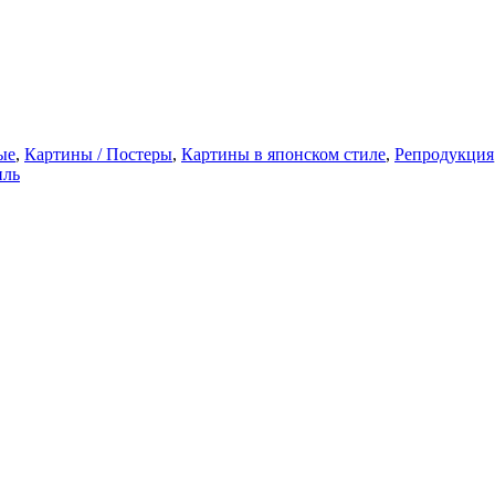
ые
,
Картины / Постеры
,
Картины в японском стиле
,
Репродукция
иль