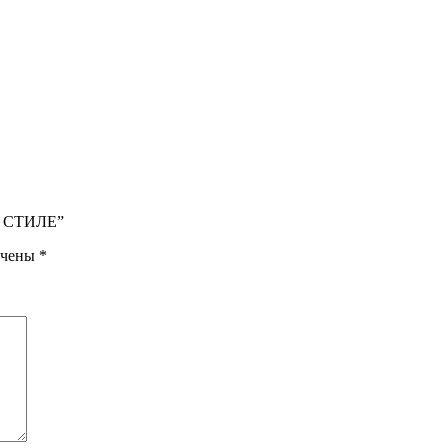
М СТИЛЕ”
ечены
*