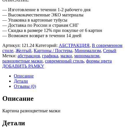
— Изготовление в течении 1-2 рабочего дня
— Высококачественные ЭКО материалы
— Упаковка в картонные тубусы
— Доставка по России и странам СНГ
— Скидка в размере 12% при покупке от 6 картин
— Возможен возврат в течении 14 дней
Артикул:
121.24
Категорий:
АБСТРАКЦИЯ
,
В современном
стиле
,
Желтый
,
Картины / Постеры
,
Минимализм
,
Серый
Метки:
абстракция
,
графика
,
мазки
,
минимализм
,
разноцветные мазки
,
современный стиль
,
формы цвета
ДОБАВИТЬ РАМКУ
Описание
Детали
Отзывы (0)
Описание
Картина разноцветные мазки
Детали