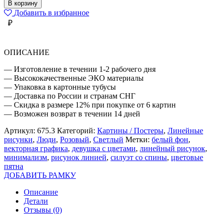
РИСУНОК
В корзину
ЛИНИЕЙ
Добавить в избранное
ДЕВУШКА
₽
С
ЦВЕТАМИ
ОПИСАНИЕ
— Изготовление в течении 1-2 рабочего дня
— Высококачественные ЭКО материалы
— Упаковка в картонные тубусы
— Доставка по России и странам СНГ
— Скидка в размере 12% при покупке от 6 картин
— Возможен возврат в течении 14 дней
Артикул:
675.3
Категорий:
Картины / Постеры
,
Линейные
рисунки
,
Люди
,
Розовый
,
Светлый
Метки:
белый фон
,
векторная графика
,
девушка с цветами
,
линейный рисунок
,
минимализм
,
рисунок линией
,
силуэт со спины
,
цветовые
пятна
ДОБАВИТЬ РАМКУ
Описание
Детали
Отзывы (0)