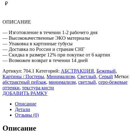
ПЕЙЗАЖ
₽
ОПИСАНИЕ
— Изготовление в течении 1-2 рабочего дня
— Высококачественные ЭКО материалы
— Упаковка в картонные тубусы
— Доставка по России и странам СНГ
— Скидка в размере 12% при покупке от 6 картин
— Возможен возврат в течении 14 дней
Артикул:
704.1
Категорий:
АБСТРАКЦИЯ
,
Бежевый
,
Картины / Постеры
,
Минимализм
,
Светлый
,
Серый
Метки:
абстрактный пейзаж
,
минимализм
,
светлый
,
серо-бежевые
оттенки
,
текстура кисти
ДОБАВИТЬ РАМКУ
Описание
Детали
Отзывы (0)
Описание