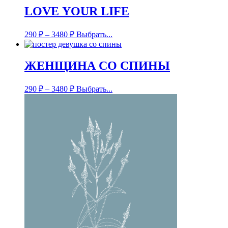
LOVE YOUR LIFE
290
₽
–
3480
₽
Выбрать...
ЖЕНЩИНА СО СПИНЫ
290
₽
–
3480
₽
Выбрать...