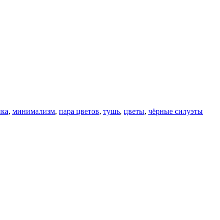
ика
,
минимализм
,
пара цветов
,
тушь
,
цветы
,
чёрные силуэты