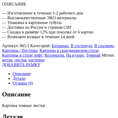
ОПИСАНИЕ
— Изготовление в течении 1-2 рабочего дня
— Высококачественные ЭКО материалы
— Упаковка в картонные тубусы
— Доставка по России и странам СНГ
— Скидка в размере 12% при покупке от 6 картин
— Возможен возврат в течении 14 дней
Артикул:
065.1
Категорий:
Ботаника
,
В гостиную
,
В спальню
,
Картины / Постеры
,
Картины в скандинавском стиле
,
Картины в стиле лофт
,
Коллекция
,
На кухню
,
Темный
Метки:
ветли
,
листья
,
растение
ДОБАВИТЬ РАМКУ
Описание
Детали
Отзывы (0)
Описание
Картина темные листья
Детали