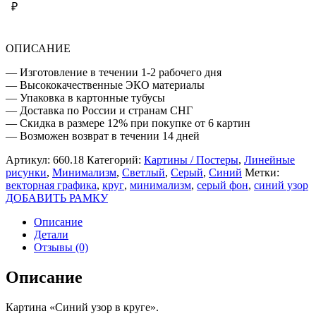
₽
КРУГЕ
ОПИСАНИЕ
— Изготовление в течении 1-2 рабочего дня
— Высококачественные ЭКО материалы
— Упаковка в картонные тубусы
— Доставка по России и странам СНГ
— Скидка в размере 12% при покупке от 6 картин
— Возможен возврат в течении 14 дней
Артикул:
660.18
Категорий:
Картины / Постеры
,
Линейные
рисунки
,
Минимализм
,
Светлый
,
Серый
,
Синий
Метки:
векторная графика
,
круг
,
минимализм
,
серый фон
,
синий узор
ДОБАВИТЬ РАМКУ
Описание
Детали
Отзывы (0)
Описание
Картина «Синий узор в круге».