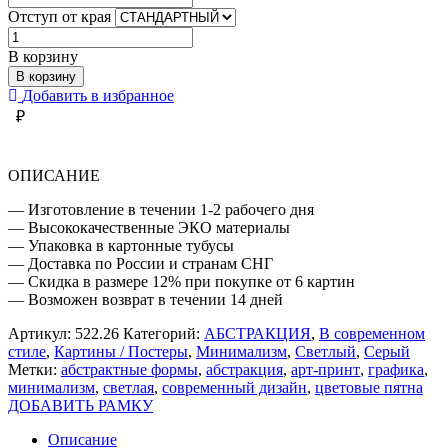
Отступ от края
Количество
товара
В корзину
СОВРЕМЕННАЯ
В корзину
АБСТРАКЦИЯ
Добавить в избранное
СВЕТЛАЯ
₽
ОПИСАНИЕ
— Изготовление в течении 1-2 рабочего дня
— Высококачественные ЭКО материалы
— Упаковка в картонные тубусы
— Доставка по России и странам СНГ
— Скидка в размере 12% при покупке от 6 картин
— Возможен возврат в течении 14 дней
Артикул:
522.26
Категорий:
АБСТРАКЦИЯ
,
В современном
стиле
,
Картины / Постеры
,
Минимализм
,
Светлый
,
Серый
Метки:
абстрактные формы
,
абстракция
,
арт-принт
,
графика
,
минимализм
,
светлая
,
современный дизайн
,
цветовые пятна
ДОБАВИТЬ РАМКУ
Описание