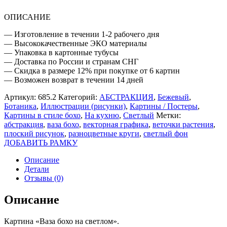
ОПИСАНИЕ
— Изготовление в течении 1-2 рабочего дня
— Высококачественные ЭКО материалы
— Упаковка в картонные тубусы
— Доставка по России и странам СНГ
— Скидка в размере 12% при покупке от 6 картин
— Возможен возврат в течении 14 дней
Артикул:
685.2
Категорий:
АБСТРАКЦИЯ
,
Бежевый
,
Ботаника
,
Иллюстрации (рисунки)
,
Картины / Постеры
,
Картины в стиле бохо
,
На кухню
,
Светлый
Метки:
абстракция
,
ваза бохо
,
векторная графика
,
веточки растения
,
плоский рисунок
,
разноцветные круги
,
светлый фон
ДОБАВИТЬ РАМКУ
Описание
Детали
Отзывы (0)
Описание
Картина «Ваза бохо на светлом».