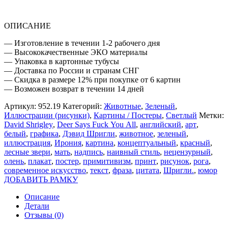
ОПИСАНИЕ
— Изготовление в течении 1-2 рабочего дня
— Высококачественные ЭКО материалы
— Упаковка в картонные тубусы
— Доставка по России и странам СНГ
— Скидка в размере 12% при покупке от 6 картин
— Возможен возврат в течении 14 дней
Артикул:
952.19
Категорий:
Животные
,
Зеленый
,
Иллюстрации (рисунки)
,
Картины / Постеры
,
Светлый
Метки:
David Shrigley
,
Deer Says Fuck You All
,
английский
,
арт
,
белый
,
графика
,
Дэвид Шригли
,
животное
,
зеленый
,
иллюстрация
,
Ирония
,
картина
,
концептуальный
,
красный
,
лесные звери
,
мать
,
надпись
,
наивный стиль
,
нецензурный
,
олень
,
плакат
,
постер
,
примитивизм
,
принт
,
рисунок
,
рога
,
современное искусство
,
текст
,
фраза
,
цитата
,
Шригли.
,
юмор
ДОБАВИТЬ РАМКУ
Описание
Детали
Отзывы (0)