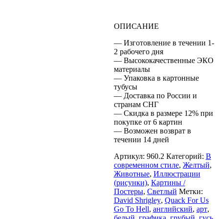
ОПИСАНИЕ
— Изготовление в течении 1-
2 рабочего дня
— Высококачественные ЭКО
материалы
— Упаковка в картонные
тубусы
— Доставка по России и
странам СНГ
— Скидка в размере 12% при
покупке от 6 картин
— Возможен возврат в
течении 14 дней
Артикул:
960.2
Категорий:
В
современном стиле
,
Желтый
,
Животные
,
Иллюстрации
(рисунки)
,
Картины /
Постеры
,
Светлый
Метки:
David Shrigley
,
Quack For Us
Go To Hell
,
английский
,
арт
,
белый
,
графика
,
грубый
,
гусь
,