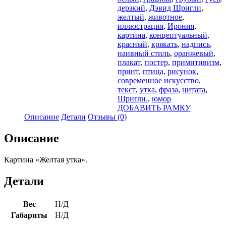
дерзкий
,
Дэвид Шригли
,
желтый
,
животное
,
иллюстрация
,
Ирония
,
картина
,
концептуальный
,
красный
,
крякать
,
надпись
,
наивный стиль
,
оранжевый
,
плакат
,
постер
,
примитивизм
,
принт
,
птица
,
рисунок
,
современное искусство
,
текст
,
утка
,
фраза
,
цитата
,
Шригли.
,
юмор
ДОБАВИТЬ РАМКУ
Описание
Детали
Отзывы (0)
Описание
Картина «Желтая утка».
Детали
Вес
Н/Д
Габариты
Н/Д