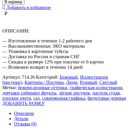
ЖЕНЩИНЫ
В корзину
СОБИРАЮТ
Добавить в избранное
ФРУКТЫ
₽
ОПИСАНИЕ
— Изготовление в течении 1-2 рабочего дня
— Высококачественные ЭКО материалы
— Упаковка в картонные тубусы
— Доставка по России и странам СНГ
— Скидка в размере 12% при покупке от 6 картин
— Возможен возврат в течении 14 дней
Артикул:
714.26
Категорий:
Бежевый
,
Иллюстрации
(рисунки)
,
Картины / Постеры
,
Люди
,
Розовый
,
Светлый
Метки:
бежево-розовые оттенки
,
графическая иллюстрация
,
девушки собирают фрукты
,
лёгкие рисунок
,
пастель сухая
,
плоские цвета
,
сад
,
современная графика
,
фруктовые деревья
ДОБАВИТЬ РАМКУ
Описание
Детали
Отзывы (0)