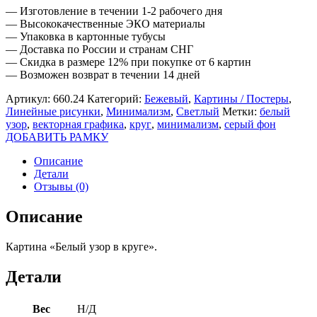
— Изготовление в течении 1-2 рабочего дня
— Высококачественные ЭКО материалы
— Упаковка в картонные тубусы
— Доставка по России и странам СНГ
— Скидка в размере 12% при покупке от 6 картин
— Возможен возврат в течении 14 дней
Артикул:
660.24
Категорий:
Бежевый
,
Картины / Постеры
,
Линейные рисунки
,
Минимализм
,
Светлый
Метки:
белый
узор
,
векторная графика
,
круг
,
минимализм
,
серый фон
ДОБАВИТЬ РАМКУ
Описание
Детали
Отзывы (0)
Описание
Картина «Белый узор в круге».
Детали
Вес
Н/Д