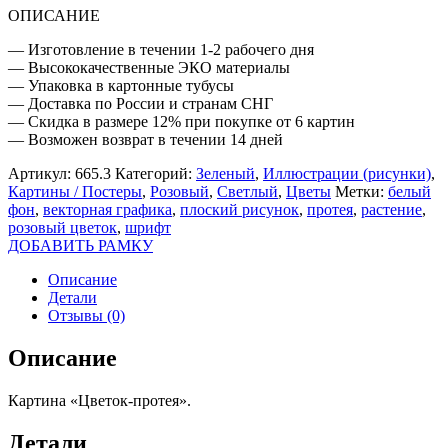
ОПИСАНИЕ
— Изготовление в течении 1-2 рабочего дня
— Высококачественные ЭКО материалы
— Упаковка в картонные тубусы
— Доставка по России и странам СНГ
— Скидка в размере 12% при покупке от 6 картин
— Возможен возврат в течении 14 дней
Артикул:
665.3
Категорий:
Зеленый
,
Иллюстрации (рисунки)
,
Картины / Постеры
,
Розовый
,
Светлый
,
Цветы
Метки:
белый
фон
,
векторная графика
,
плоский рисунок
,
протея
,
растение
,
розовый цветок
,
шрифт
ДОБАВИТЬ РАМКУ
Описание
Детали
Отзывы (0)
Описание
Картина «Цветок-протея».
Детали