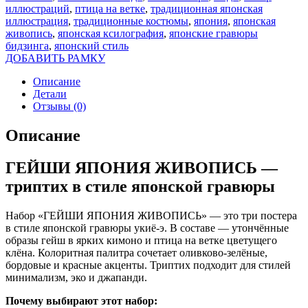
иллюстраций
,
птица на ветке
,
традиционная японская
иллюстрация
,
традиционные костюмы
,
япония
,
японская
живопись
,
японская ксилография
,
японские гравюры
бидзинга
,
японский стиль
ДОБАВИТЬ РАМКУ
Описание
Детали
Отзывы (0)
Описание
ГЕЙШИ ЯПОНИЯ ЖИВОПИСЬ —
триптих в стиле японской гравюры
Набор «ГЕЙШИ ЯПОНИЯ ЖИВОПИСЬ» — это три постера
в стиле японской гравюры укиё-э. В составе — утончённые
образы гейш в ярких кимоно и птица на ветке цветущего
клёна. Колоритная палитра сочетает оливково-зелёные,
бордовые и красные акценты. Триптих подходит для стилей
минимализм, эко и джапанди.
Почему выбирают этот набор: