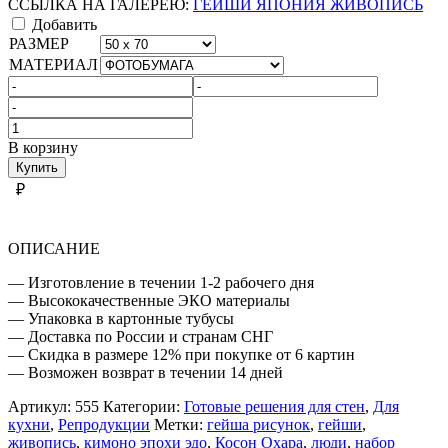
ССЫЛКА НА ГАЛЕРЕЮ:
ГЕЙШИ ЯПОНИЯ ЖИВОПИСЬ
Добавить
РАЗМЕР
МАТЕРИАЛ
Количество
товара
В корзину
ГЕЙШИ
Купить
ЯПОНИЯ
₽
ЖИВОПИСЬ
ОПИСАНИЕ
— Изготовление в течении 1-2 рабочего дня
— Высококачественные ЭКО материалы
— Упаковка в картонные тубусы
— Доставка по России и странам СНГ
— Скидка в размере 12% при покупке от 6 картин
— Возможен возврат в течении 14 дней
Артикул:
555
Категории:
Готовые решения для стен
,
Для
кухни
,
Репродукции
Метки:
гейша рисунок
,
гейши
,
живопись
,
кимоно эпохи эдо
,
Косон Охара
,
люди
,
набор