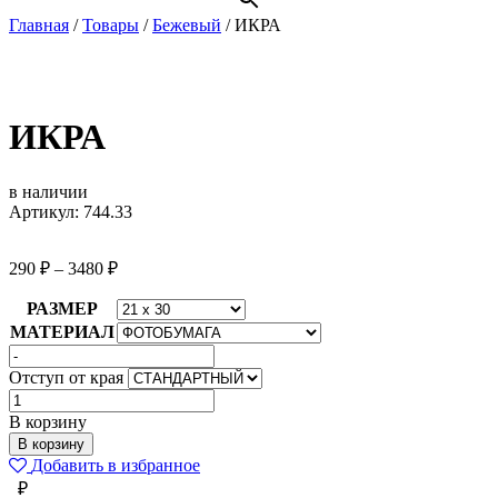
Главная
/
Товары
/
Бежевый
/
ИКРА
ИКРА
в наличии
Артикул: 744.33
290
₽
–
3480
₽
РАЗМЕР
МАТЕРИАЛ
Отступ от края
Количество
товара
В корзину
ИКРА
В корзину
Добавить в избранное
₽