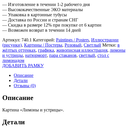
— Изготовление в течении 1-2 рабочего дня
— Высококачественные ЭКО материалы
— Упаковка в картонные тубусы
— Доставка по России и странам СНГ
— Скидка в размере 12% при покупке от 6 картин
— Возможен возврат в течении 14 дней
Артикул:
740.1
Категорий:
Paintings / Posters
,
Иллюстрации
(рисунки)
,
Картины / Постеры
,
Розовый
,
Светлый
Метки:
в
жёлтых оттенках
,
графика
,
живописная иллюстрация
,
лимоны
и устрицы
,
натюрморт
,
пара стаканов
,
светлый
,
стол с
лимонадом
ДОБАВИТЬ РАМКУ
Описание
Детали
Отзывы (0)
Описание
Картина «Лимоны и устрицы».
Детали