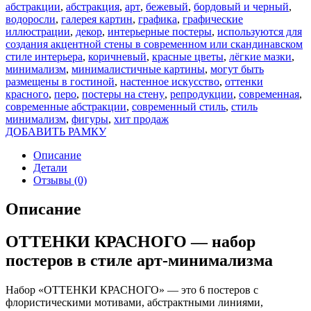
абстракции
,
абстракция
,
арт
,
бежевый
,
бордовый и черный
,
водоросли
,
галерея картин
,
графика
,
графические
иллюстрации
,
декор
,
интерьерные постеры
,
используются для
создания акцентной стены в современном или скандинавском
стиле интерьера
,
коричневый
,
красные цветы
,
лёгкие мазки
,
минимализм
,
минималистичные картины
,
могут быть
размещены в гостиной
,
настенное искусство
,
оттенки
красного
,
перо
,
постеры на стену
,
репродукции
,
современная
,
современные абстракции
,
современный стиль
,
стиль
минимализм
,
фигуры
,
хит продаж
ДОБАВИТЬ РАМКУ
Описание
Детали
Отзывы (0)
Описание
ОТТЕНКИ КРАСНОГО — набор
постеров в стиле арт-минимализма
Набор «ОТТЕНКИ КРАСНОГО» — это 6 постеров с
флористическими мотивами, абстрактными линиями,