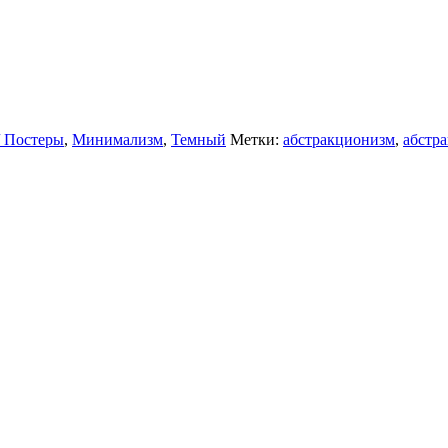
/ Постеры
,
Минимализм
,
Темный
Метки:
абстракционизм
,
абстр