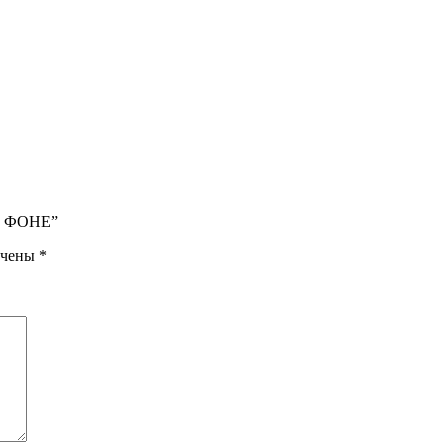
М ФОНЕ”
ечены
*