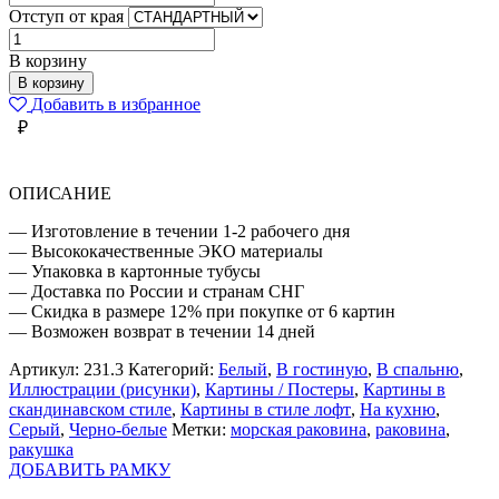
Отступ от края
Количество
товара
В корзину
РАКУШКА
В корзину
ИЛЛЮСТРАЦИЯ
Добавить в избранное
₽
ОПИСАНИЕ
— Изготовление в течении 1-2 рабочего дня
— Высококачественные ЭКО материалы
— Упаковка в картонные тубусы
— Доставка по России и странам СНГ
— Скидка в размере 12% при покупке от 6 картин
— Возможен возврат в течении 14 дней
Артикул:
231.3
Категорий:
Белый
,
В гостиную
,
В спальню
,
Иллюстрации (рисунки)
,
Картины / Постеры
,
Картины в
скандинавском стиле
,
Картины в стиле лофт
,
На кухню
,
Серый
,
Черно-белые
Метки:
морская раковина
,
раковина
,
ракушка
ДОБАВИТЬ РАМКУ