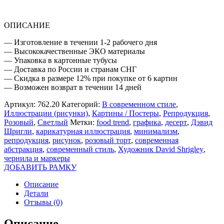
ОПИСАНИЕ
— Изготовление в течении 1-2 рабочего дня
— Высококачественные ЭКО материалы
— Упаковка в картонные тубусы
— Доставка по России и странам СНГ
— Скидка в размере 12% при покупке от 6 картин
— Возможен возврат в течении 14 дней
Артикул:
762.20
Категорий:
В современном стиле
,
Иллюстрации (рисунки)
,
Картины / Постеры
,
Репродукция
,
Розовый
,
Светлый
Метки:
food trend
,
графика
,
десерт
,
Дэвид
Шригли
,
карикатурная иллюстрация
,
минимализм
,
репродукция
,
рисунок
,
розовый торт
,
современная
абстракция
,
современный стиль
,
Художник David Shrigley
,
чернила и маркеры
ДОБАВИТЬ РАМКУ
Описание
Детали
Отзывы (0)
Описание