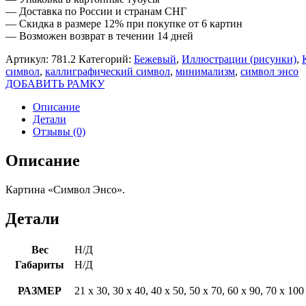
— Доставка по России и странам СНГ
— Скидка в размере 12% при покупке от 6 картин
— Возможен возврат в течении 14 дней
Артикул:
781.2
Категорий:
Бежевый
,
Иллюстрации (рисунки)
,
символ
,
каллиграфический символ
,
минимализм
,
символ энсо
ДОБАВИТЬ РАМКУ
Описание
Детали
Отзывы (0)
Описание
Картина «Символ Энсо».
Детали
Вес
Н/Д
Габариты
Н/Д
РАЗМЕР
21 х 30, 30 х 40, 40 х 50, 50 х 70, 60 х 90, 70 х 100