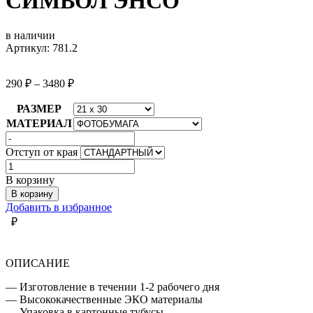
СИМВОЛ ЭНСО
в наличии
Артикул: 781.2
290
₽
–
3480
₽
РАЗМЕР
МАТЕРИАЛ
Отступ от края
Количество
товара
В корзину
СИМВОЛ
В корзину
ЭНСО
Добавить в избранное
₽
ОПИСАНИЕ
— Изготовление в течении 1-2 рабочего дня
— Высококачественные ЭКО материалы
— Упаковка в картонные тубусы