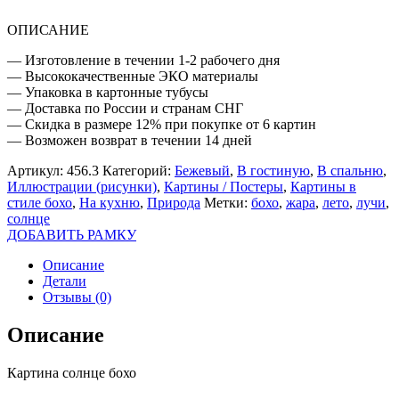
ОПИСАНИЕ
— Изготовление в течении 1-2 рабочего дня
— Высококачественные ЭКО материалы
— Упаковка в картонные тубусы
— Доставка по России и странам СНГ
— Скидка в размере 12% при покупке от 6 картин
— Возможен возврат в течении 14 дней
Артикул:
456.3
Категорий:
Бежевый
,
В гостиную
,
В спальню
,
Иллюстрации (рисунки)
,
Картины / Постеры
,
Картины в
стиле бохо
,
На кухню
,
Природа
Метки:
бохо
,
жара
,
лето
,
лучи
,
солнце
ДОБАВИТЬ РАМКУ
Описание
Детали
Отзывы (0)
Описание
Картина солнце бохо