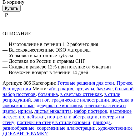
товара
В корзину
ЗЕЛЁНЫЕ
Купить
РАСТЕНИЯ
₽
И
ЦВЕТЫ
ОПИСАНИЕ
— Изготовление в течении 1-2 рабочего дня
— Высококачественные ЭКО материалы
— Упаковка в картонные тубусы
— Доставка по России и странам СНГ
— Скидка в размере 12% при покупке от 6 картин
— Возможен возврат в течении 14 дней
Артикул:
806
Категории:
Готовые решения для стен
,
Прочее
,
Репродукции
Метки:
абстракция
,
арт
,
аура
,
баухаус
,
большой
набор постеров
,
ботаника
,
в светлых оттенках
,
в стиле
репродукций
,
ван гог
,
графические иллюстрации
,
девушка в
ярком костюме
,
девушка с хвостиком
,
зелёные растения и
цветы
,
ирисы
,
листья эвкалипта
,
набор постеров
,
настенное
искусство
,
пейзажи
,
портреты и абстракции
,
постеры на
стену
,
постеры на стену в стиле розовый
,
природа
,
разнообразные
,
современные иллюстрации
,
художественное
ДОБАВИТЬ РАМКУ