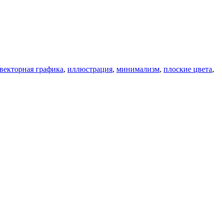
векторная графика
,
иллюстрация
,
минимализм
,
плоские цвета
,