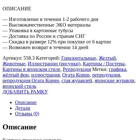
ОПИСАНИЕ
— Изготовление в течении 1-2 рабочего дня
— Высококачественные ЭКО материалы
— Упаковка в картонные тубусы
— Доставка по России и странам СНГ
— Скидка в размере 12% при покупке от 6 картин
— Возможен возврат в течении 14 дней
Артикул:
558.3
Категорий:
Горизонтальные
,
Желтый
,
Животные
,
Иллюстрации (рисунки)
,
Картины / Постеры
,
Картины в японском стиле
,
Репродукция
Метки:
графика
,
жёлтый фон
,
иллюстрация
,
Огата Корин
,
репродукция
,
репродукция Огата Корин
,
стая журавлей
,
японские журавли
,
японский стиль
ДОБАВИТЬ РАМКУ
Описание
Детали
Отзывы (0)
Описание